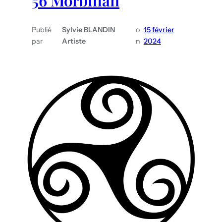
56 Morbihan
Publié
Sylvie BLANDIN
o
15 février
par
Artiste
n
2024